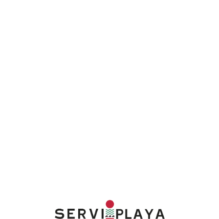
Lo
adi
n