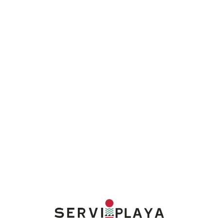
Lo
adi
n