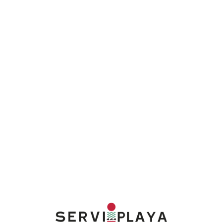
Lo
adi
n