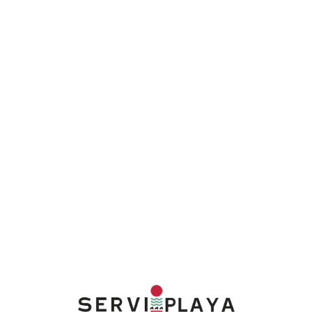
Lo
adi
n