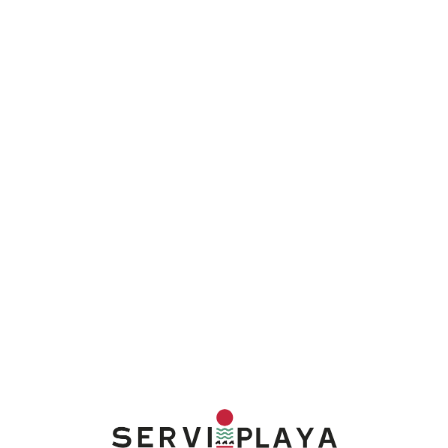
Lo
adi
n