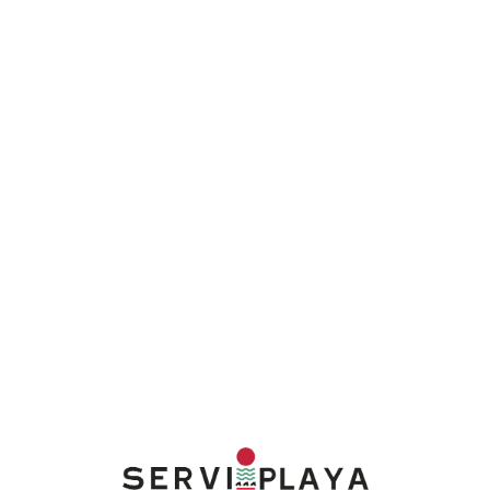
Lo
adi
n