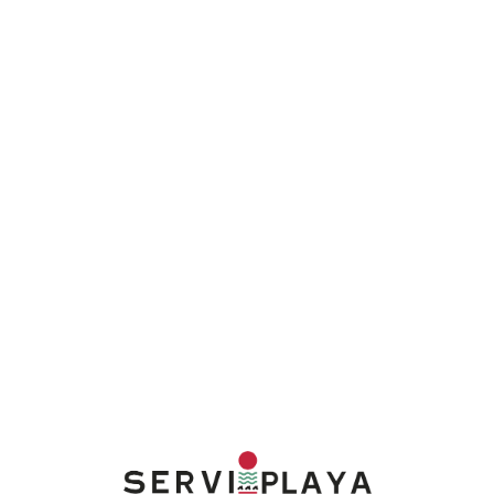
Lo
adi
n