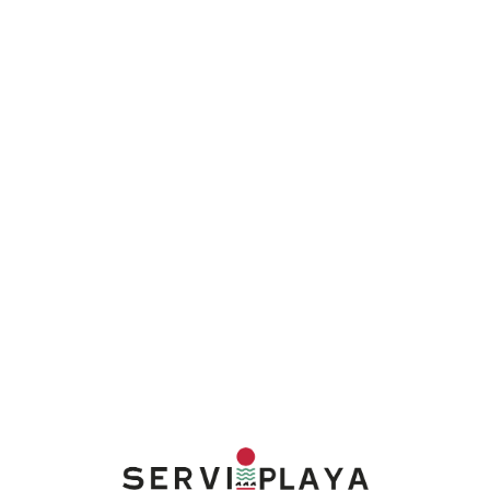
Lo
adi
n