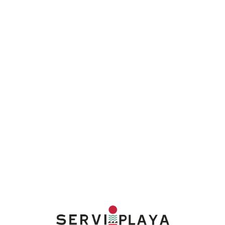
Lo
adi
n