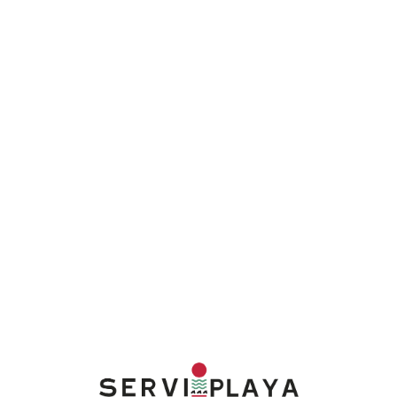
Lo
adi
n