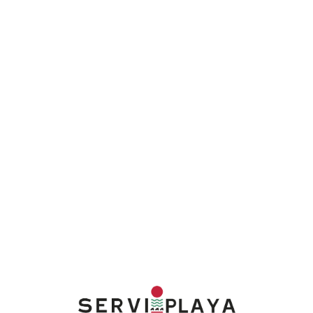
Lo
adi
n