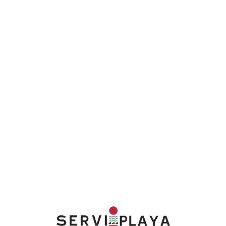
Lo
adi
n