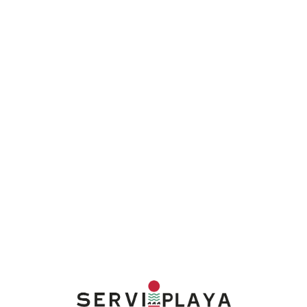
Lo
adi
n