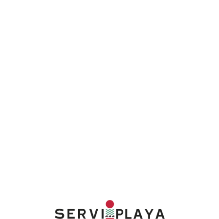
Lo
adi
n