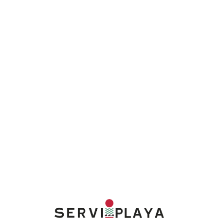
Lo
adi
n