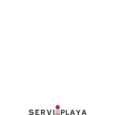
Lo
adi
n