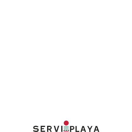
Lo
adi
n