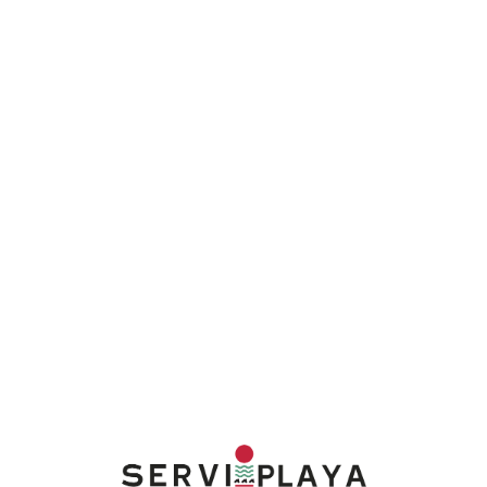
Lo
adi
n