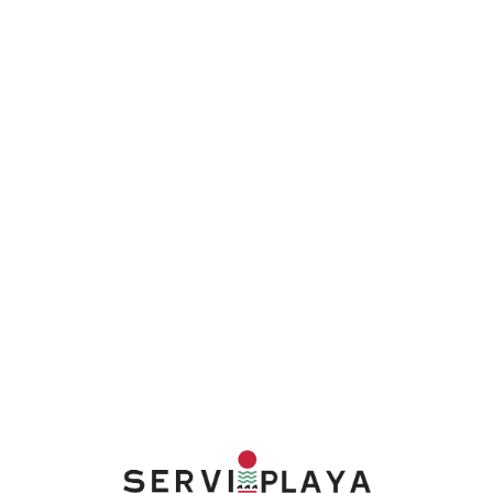
Lo
adi
n