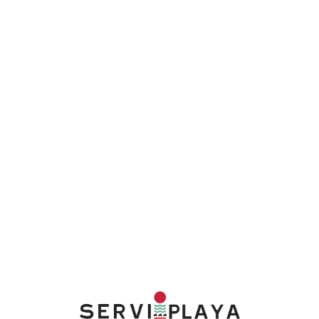
Lo
adi
n