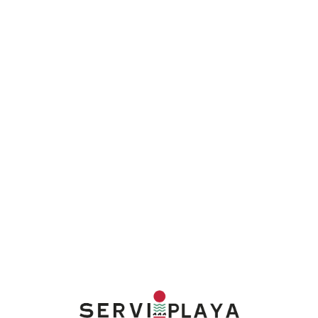
Lo
adi
n