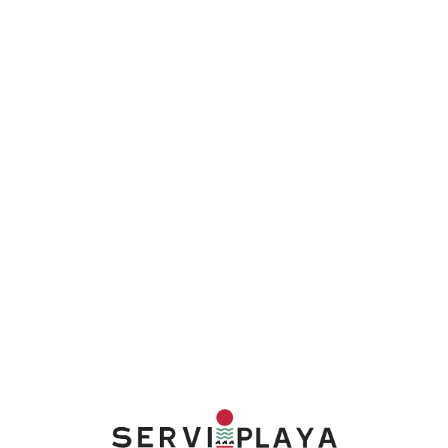
Lo
adi
n