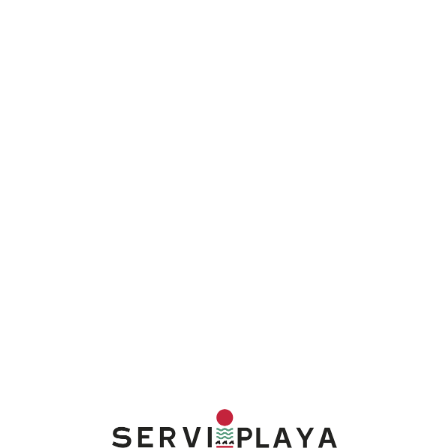
Lo
adi
n