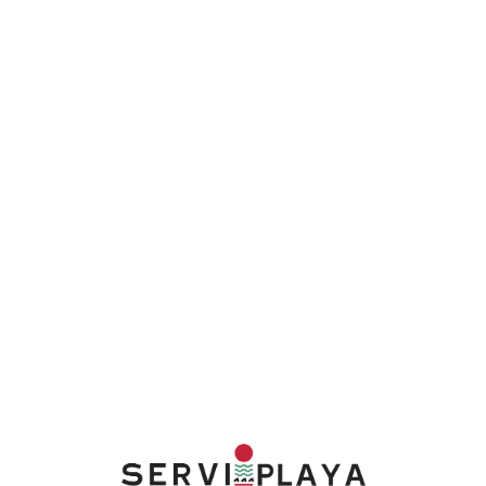
Lo
adi
n