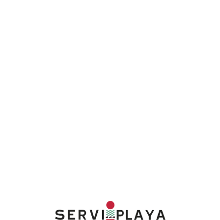
Lo
adi
n