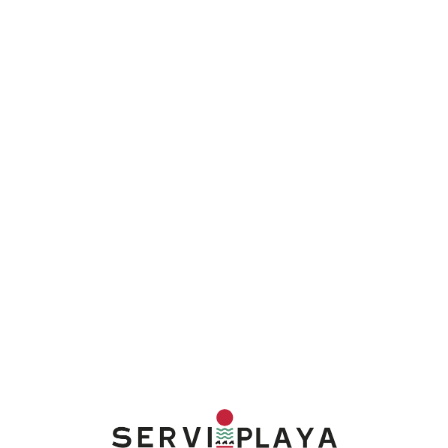
Lo
adi
n