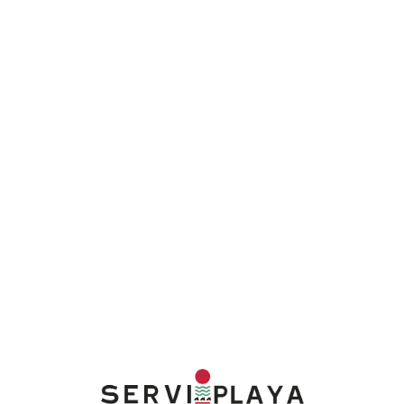
Lo
adi
n