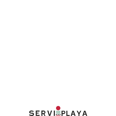
Lo
adi
n