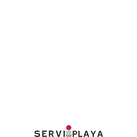
Lo
adi
n