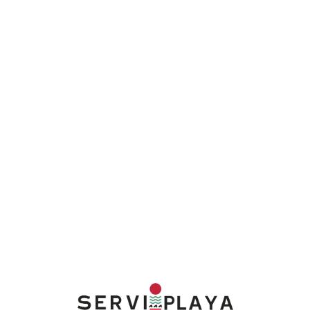
Lo
adi
n