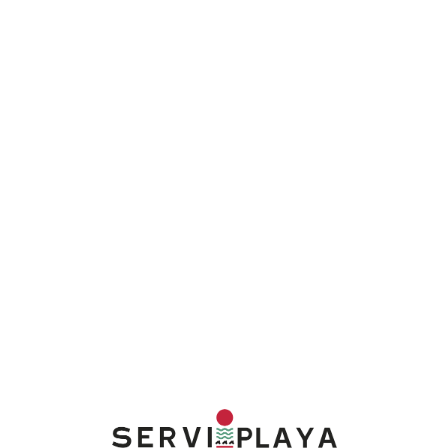
Lo
adi
n