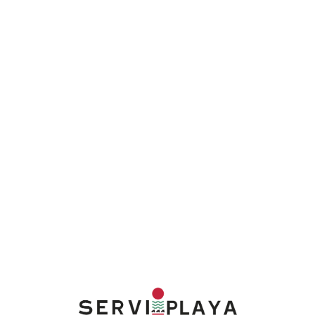
Lo
adi
n