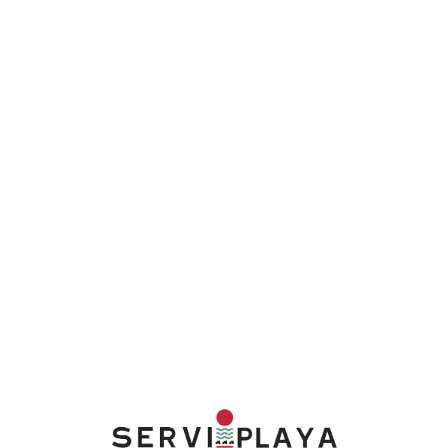
Lo
adi
n