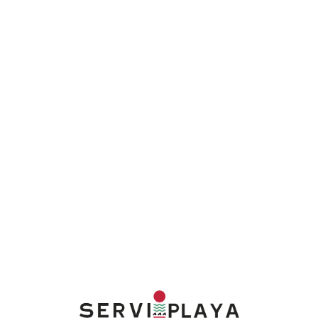
Lo
adi
n