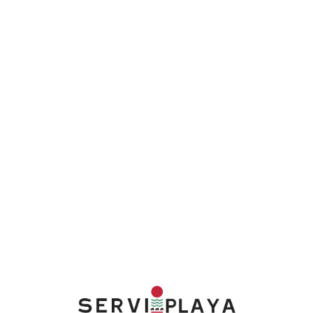
Lo
adi
n